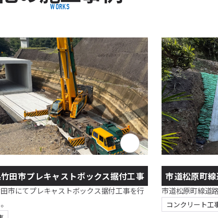
WORKS
竹田市プレキャストボックス据付工事
市道松原町線
田市にてプレキャストボックス据付工事を行
市道松原町線道
た。
コンクリート工
事