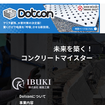
り開催予定🍀） 【開催場所】Dotcon展示場（東京都西多摩郡日
の出町大字平井702-1） 【ご来場について🚙】お車でお越しの場
合、駐車場が混雑する可能性があります。近隣パーキングのご
利用にご協力ください...
未来を築く！
コンクリートマイスター
Dotconについて
事業内容