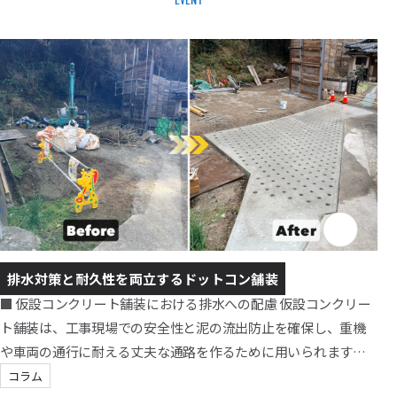
EVENT
排水対策と耐久性を両立するドットコン舗装
■ 仮設コンクリート舗装における排水への配慮 仮設コンクリー
ト舗装は、工事現場での安全性と泥の流出防止を確保し、重機
や車両の通行に耐える丈夫な通路を作るために用いられます。
特にダンプや重機が頻繁に通行する現場では、土砂や砕石、簡
コラム