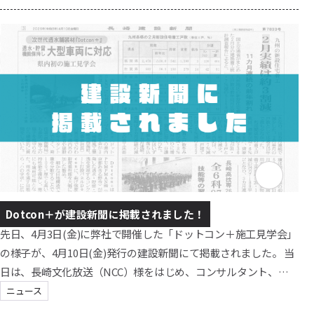
易舗装ではわだちや沈下が生じやすいため、安定した通行路の
確保が重要です。 ただし、コンクリート・アスファルト舗装は
雨天時に水の逃げ場が限られ、水たまりができやすいため、通
常は側溝などの排水対策が必要です。水たまりは、作業効率の
低下や足元の滑りによる安全性への影響、車両通行...
Dotcon＋が建設新聞に掲載されました！
先日、4月3日(金)に弊社で開催した「ドットコン＋施工見学会」
の様子が、4月10日(金)発行の建設新聞にて掲載されました。 当
日は、長崎文化放送（NCC）様をはじめ、コンサルタント、長
崎振興局様など多くの関係者にご来場いただき、さらに県内外
ニュース
から多数の見学者の皆様にご参加いただきました。 見学会で