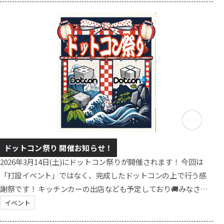
は、実際の打設作業の様子をご覧いただくとともに、施工済み
の状態との比較や、「ドットコン Ver.1・Ver.2」との違いについ
ても確認いただきました。 ⬇️実際の掲載記事はこちらから⬇️
※4月10日(金...
ドットコン祭り 開催お知らせ！
2026年3月14日(土)にドットコン祭りが開催されます！ 今回は
「打設イベント」ではなく、完成したドットコンの上で行う感
謝祭です！ キッチンカーの出店なども予定しており🚚みなさん
と一緒にワイワイ楽しみながらドットコンを満喫してもらえる
イベント
イベントです！ 【開催時間】10時頃～お昼過ぎ夕方まで（ゆる