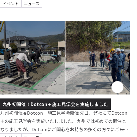
『Red Dot Award2026』を受賞いたしました。 この快挙を記念
イベント
ニュース
し、長崎県内のお客様限定の特別キャンペーンを実施いたしま
す。 キャンペーン概要 特典：通常のお見積もりより
【20％OFF】にて施工 対象製品：Dotcon/Dotocon＋ 全種 施
工対象期間：6/22（土）～7月末に施工可能な方 対象エリア：長
崎...
九州初開催！Dotcon＋施工見学会を実施しました
九州初開催🔥Dotcon＋施工見学会開催 先日、弊社にてDotcon
＋の施工見学会を実施いたしました。九州では初めての開催と
なりましたが、Dotconにご関心をお持ちの多くの方々にご来場