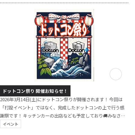
https://maps.app.goo.gl/8YV5i45t9FyHgGWk6 今回は、
Dotcon開発者の小澤辰也社長が直接解説をしてくださります✨
ぜひ現地でご体感ください...
ドットコン祭り 開催お知らせ！
2026年3月14日(土)にドットコン祭りが開催されます！ 今回は
「打設イベント」ではなく、完成したドットコンの上で行う感
謝祭です！ キッチンカーの出店なども予定しており🚚みなさん
と一緒にワイワイ楽しみながらドットコンを満喫してもらえる
イベント
イベントです！ 【開催時間】10時頃～お昼過ぎ夕方まで（ゆる