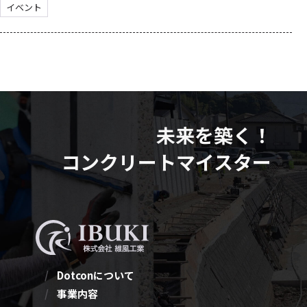
り、施工や導入をご検討中の方限定となります。 ※大変混雑が
イベント
予想されますので、ご来場は対象の方に限らせていただきます。
皆さまのご理解とご協力をお願いいたします。
未来を築く！
コンクリートマイスター
Dotconについて
事業内容