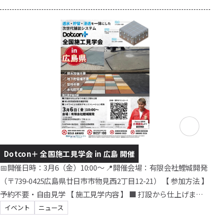
社駐車場 ） 住所：〒851-3101 長崎県長崎市西海町（にし
うみまち）974-1 地図：https://maps.app.goo.gl/ 施工見学会内
容 当日は以下の内容をご見学いただけます。 ・打設から仕上げ
までの施工工程の公開 ・Do...
Dotcon＋ 全国施工見学会 in 広島 開催
📅開催日時：3月6（金）10:00～ 📍開催会場：有限会社鯉城開発
（〒739-0425広島県廿日市市物見西2丁目12-21） 【 参加方法 】
予約不要・自由見学 【 施工見学内容 】 ■ 打設から仕上げまで
の施工工程を公開 ■ 40㎡の完成状態を確認可能 ■ シャワーによ
イベント
ニュース
る透水デモンストレーション実施 【 地図 】