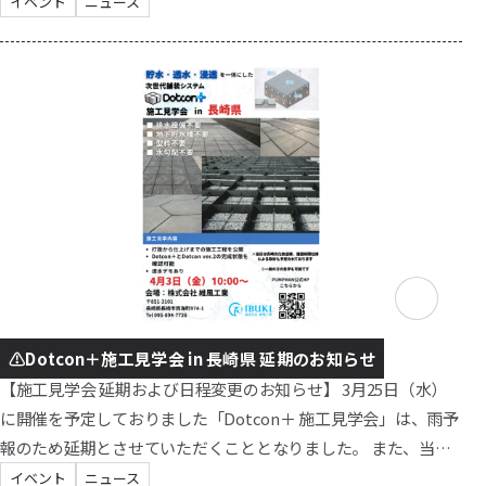
いただきました。 実際の施工様子や完成したDotconを見比べ、
イベント
ニュース
その場で透水性を確認いただける貴重な機会となりました。 メ
ディア・行政関係者の皆さまにもご来場いただきました 当日
は、長崎文化放送（ncc）様、建設新聞社様、長崎振興局様にも
お越しいただきました。 メディア関係者や行政の皆さまにもご
関心をお寄せいただ...
⚠️Dotcon＋施工見学会 in 長崎県 延期のお知らせ
【施工見学会 延期および日程変更のお知らせ】 3月25日（水）
に開催を予定しておりました「Dotcon＋ 施工見学会」は、雨予
報のため延期とさせていただくこととなりました。 また、当日
はテレビ取材の予定もあり、関係各所との調整の結果、開催日
イベント
ニュース