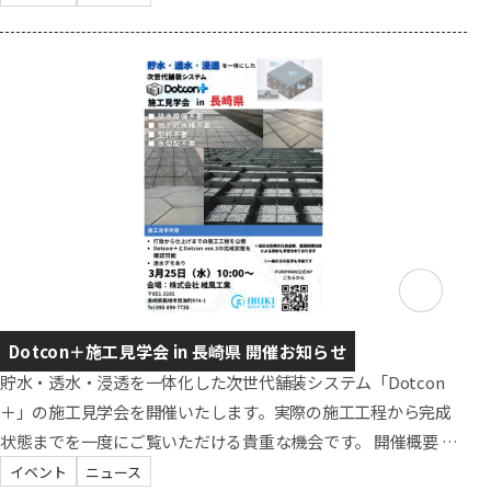
を【4月3日（金）】へ変更しております。 なお、本日程は現時
点での予定となっており、天候等の状況により再度変更となる
可能性がございます。 ご来場を予定されていた皆さまにはご迷
惑をおかけいたしますが、何卒ご理解のほどよろしくお願い申
し上げます。 4月3日に皆さま...
Dotcon＋施工見学会 in 長崎県 開催お知らせ
貯水・透水・浸透を一体化した次世代舗装システム「Dotcon
＋」の施工見学会を開催いたします。実際の施工工程から完成
状態までを一度にご覧いただける貴重な機会です。 開催概要 日
時：2026年3月25日（水）10:00～ 会場：株式会社 維風工業 （ 弊
イベント
ニュース