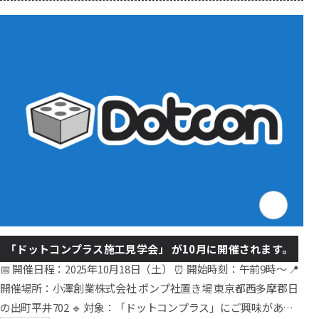
り開催予定🍀） 【開催場所】Dotcon展示場（東京都西多摩郡日
の出町大字平井702-1） 【ご来場について🚙】お車でお越しの場
合、駐車場が混雑する可能性があります。近隣パーキングのご
利用にご協力ください...
「ドットコンプラス施工見学会」 が10月に開催されます。
📅 開催日程：2025年10月18日（土） ⏰ 開始時刻：午前9時〜 📍
開催場所：小澤創業株式会社 ポンプ社置き場 東京都西多摩郡日
の出町平井702 🔹 対象：「ドットコンプラス」にご興味があ